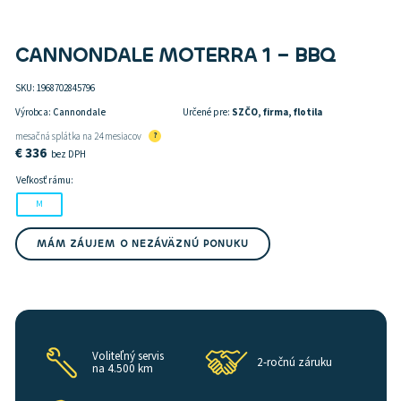
CANNONDALE MOTERRA 1 – BBQ
SKU:
1968702845796
Výrobca:
Cannondale
Určené pre:
SZČO, firma, flotila
mesačná splátka na 24 mesiacov
?
€
336
bez DPH
Veľkosť rámu:
M
MÁM ZÁUJEM O NEZÁVÄZNÚ PONUKU
Voliteľný servis
2-ročnú záruku
na 4.500 km