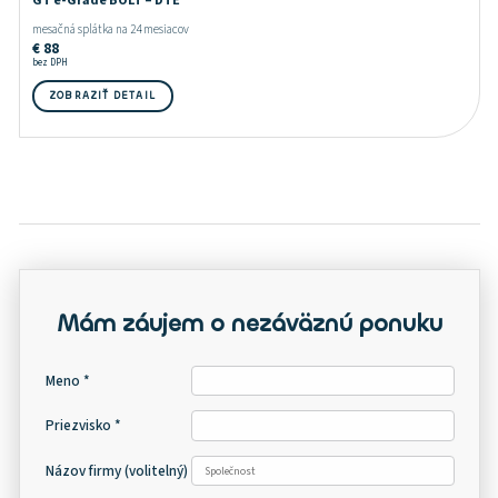
GT e-Grade BOLT – DTE
mesačná splátka na 24 mesiacov
€
88
bez DPH
ZOBRAZIŤ DETAIL
Mám záujem o nezáväznú ponuku
Meno *
Priezvisko *
Názov firmy
(volitelný)