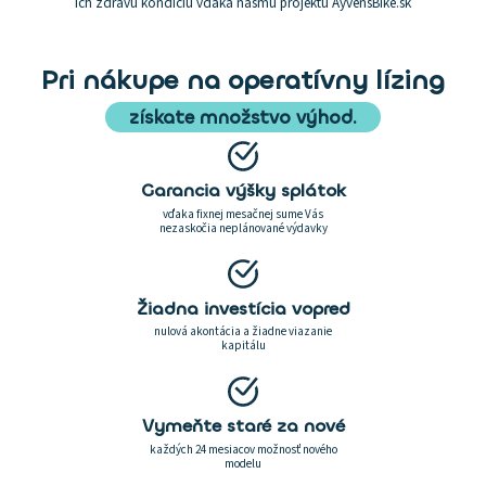
ich zdravú kondíciu vďaka nášmu projektu AyvensBike.sk
Pri nákupe na operatívny lízing
získate množstvo výhod.
Garancia výšky splátok
vďaka fixnej mesačnej sume Vás
nezaskočia neplánované výdavky
Žiadna investícia vopred
nulová akontácia a žiadne viazanie
kapitálu
Vymeňte staré za nové
každých 24 mesiacov možnosť nového
modelu