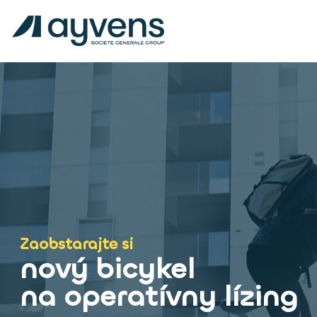
A
y
v
e
n
s
B
i
k
Zaobstarajte si
e
nový bicykel
.
na operatívny lízing
s