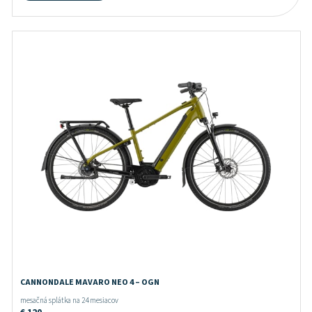
CANNONDALE MAVARO NEO 4 – OGN
mesačná splátka na 24 mesiacov