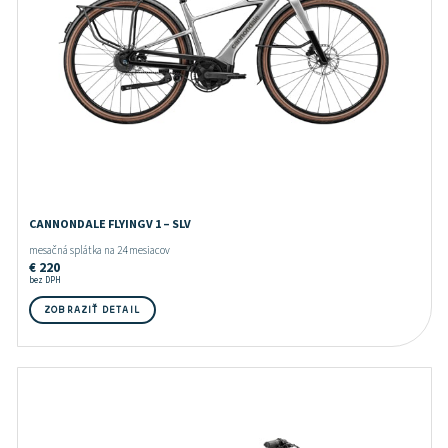
Značka
Cannondale
Lapierre
Crussis
Moustache
Ghost
Norco
GT
Pells
Kellys
Stevens
CANNONDALE FLYINGV 1 – SLV
mesačná splátka na 24 mesiacov
€
220
bez DPH
ZOBRAZIŤ DETAIL