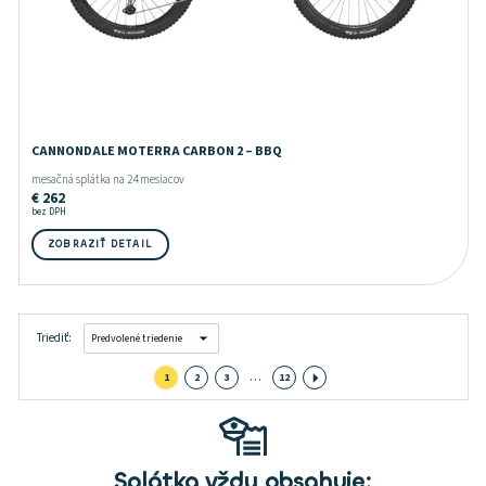
CANNONDALE MOTERRA CARBON 2 – BBQ
mesačná splátka na 24 mesiacov
€
262
bez DPH
ZOBRAZIŤ DETAIL
Triediť:
…
1
2
3
12
Splátka vždy obsahuje: