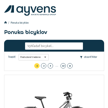
Ponuka bicyklov
Ponuka bicyklov
Triediť:
otvoriť filter
Špeciálna ponuka
…
1
2
3
12
Typ bicyklu
Elektrobicykle
Druh bicyklu