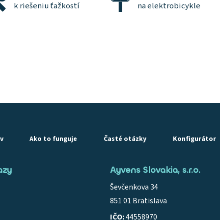
k riešeniu ťažkostí
na elektrobicykle
v
Ako to funguje
Časté otázky
Konfigurátor
azy
Ayvens Slovakia, s.r.o.
Ševčenkova 34
851 01 Bratislava
IČO:
44558970