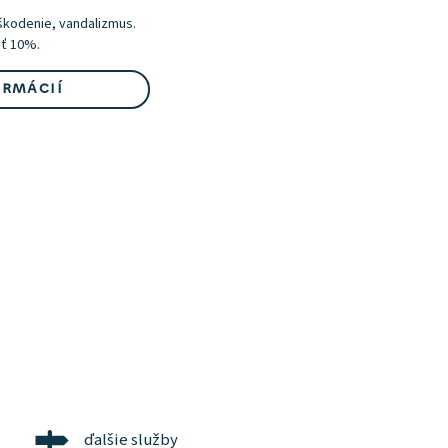
škodenie, vandalizmus.
ť 10%.
ORMÁCIÍ
ďalšie služby