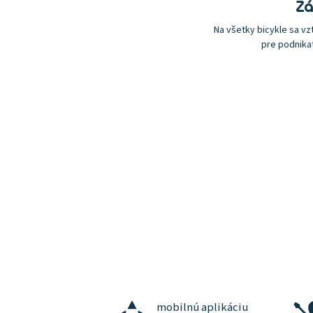
Zá
Na všetky bicykle sa vzť
pre podnika
mobilnú aplikáciu