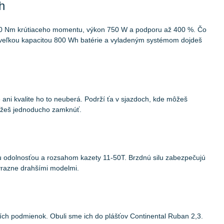
h
100 Nm krútiaceho momentu, výkon 750 W a podporu až 400 %. Čo
 veľkou kapacitou 800 Wh batérie a vyladeným systémom dojdeš
 ani kvalite ho to neuberá. Podrží ťa v sjazdoch, kde môžeš
môžeš jednoducho zamknúť.
u odolnosťou a rozsahom kazety 11-50T. Brzdnú silu zabezpečujú
ýrazne drahšími modelmi.
ích podmienok. Obuli sme ich do plášťov Continental Ruban 2,3.