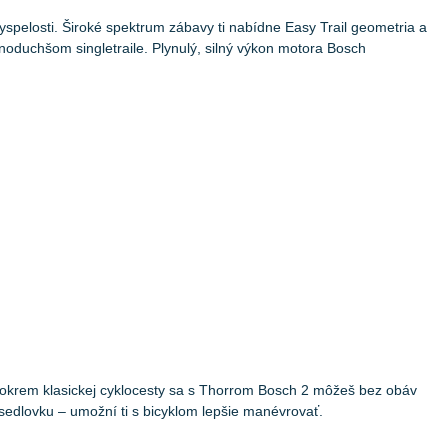
vyspelosti. Široké spektrum zábavy ti nabídne Easy Trail geometria a
dnoduchšom singletraile. Plynulý, silný výkon motora Bosch
e okrem klasickej cyklocesty sa s Thorrom Bosch 2 môžeš bez obáv
 sedlovku – umožní ti s bicyklom lepšie manévrovať.