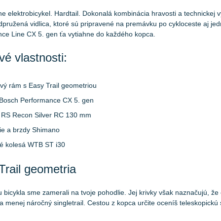
ne elektrobicykel. Hardtail. Dokonalá kombinácia hravosti a technickej 
odpružená vidlica, ktoré sú pripravené na premávku po cykloceste aj je
ce Line CX 5. gen ťa vytiahne do každého kopca.
é vlastnosti:
ový rám s Easy Trail geometriou
Bosch Performance CX 5. gen
a RS Recon Silver RC 130 mm
e a brzdy Shimano
né kolesá WTB ST i30
Trail geometria
 bicykla sme zamerali na tvoje pohodlie. Jej krivky však naznačujú, ž
na menej náročný singletrail. Cestou z kopca určite oceníš teleskopickú