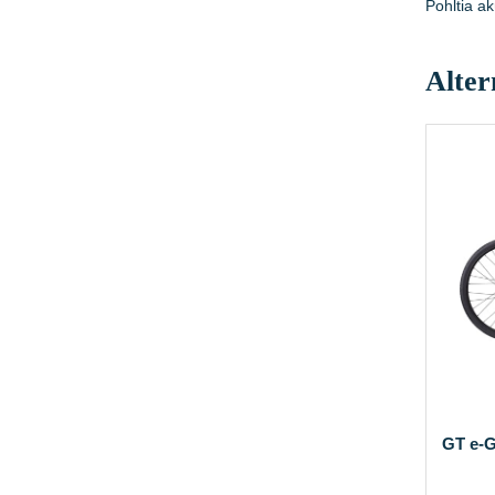
Pohltia ak
Alter
GT e-