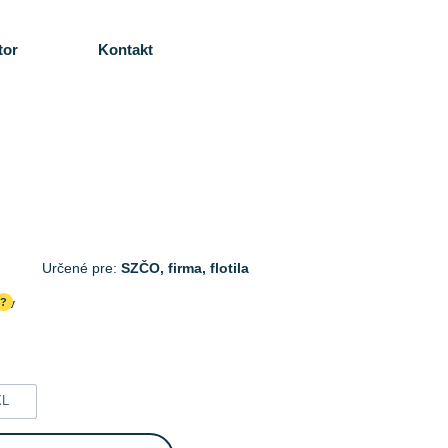
tor
Kontakt
Určené pre:
SZČO, firma, flotila
cov
?
XL