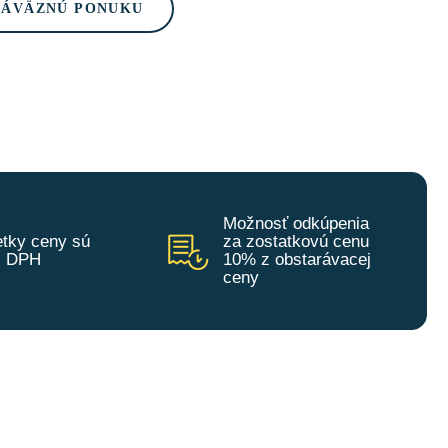
ZÁVÄZNÚ PONUKU
Možnosť odkúpenia
tky ceny sú
za zostatkovú cenu
z DPH
10% z obstarávacej
ceny