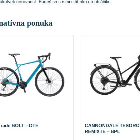
úkoľvek nerovnosť. Budeš sa s nimi cítiť ako na obláčiku.
natívna ponuka
Grade BOLT – DTE
CANNONDALE TESORO 
REMIXTE – BPL