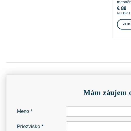
mesačn
€
88
bez DPH
ZOB
Mám záujem o
Meno *
Priezvisko *