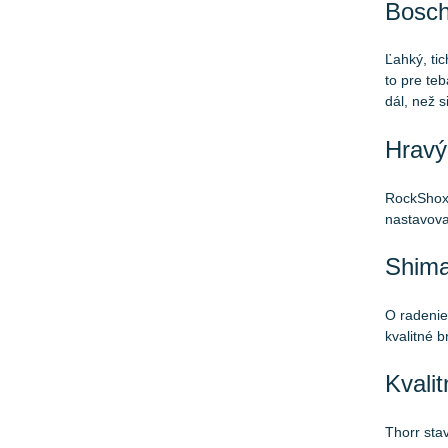
Bosch
Ľahký, ti
to pre te
dál, než s
Hravý
RockShox 
nastavova
Shima
O radenie
kvalitné 
Kvali
Thorr sta