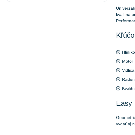
Univerzál
kvalitná 
Performan
Kľúčov
Hliník
Motor 
Vidlic
Radeni
Kvalit
Easy 
Geometriu
vydať aj 