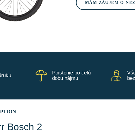
MÁM ZÁUJEM O NE
Poistenie po celú
Vše
áruku
dobu nájmu
be
IPTION
r Bosch 2