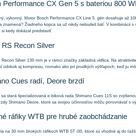
 Performance CX Gen 5 s bateriou 800 W
chý, výkonný. Motor Bosch Performance CX Line 5. gén dosahuje až 
ba znamená? Žiadneho kopca sa už nikdy nebudeš báť. V kombinácii s
i si kedy dokázal predstaviť.
 RS Recon Silver
Recon Silver 130 mm je v rámci značky základná vidlica. Na atraktivite
ť odskok aj kompresiu, rovnako ako pri prudkých výšľapoch, keď ju 
no Cues radí, Deore brzdí
 sa stará špecializovaná e-biková rada Shimano Cues 11S so zvýšeno
brzdy Shimano Deore, ktoré sa svojou účinnosťou môžu porovnávať s v
tné ráfiky WTB pre hrubé zaobchádzanie
via na 30 mm širokých ráfikoch WTB ST i30, ktoré sú vhodné aj do ťažš