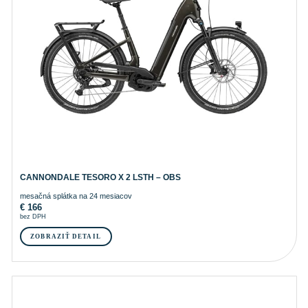
CANNONDALE TESORO X 2 LSTH – OBS
mesačná splátka na 24 mesiacov
€
166
bez DPH
ZOBRAZIŤ DETAIL