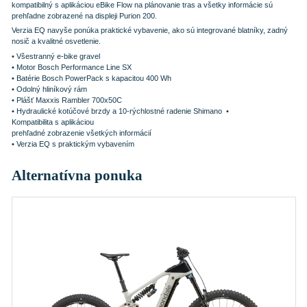
kompatibilný s aplikáciou eBike Flow na plánovanie tras a všetky informácie sú
prehľadne zobrazené na displeji Purion 200.
Verzia EQ navyše ponúka praktické vybavenie, ako sú integrované blatníky, zadný
nosič a kvalitné osvetlenie.
• Všestranný e-bike gravel
• Motor Bosch Performance Line SX
• Batérie Bosch PowerPack s kapacitou 400 Wh
• Odolný hliníkový rám
• Plášť Maxxis Rambler 700x50C
• Hydraulické kotúčové brzdy a 10-rýchlostné radenie Shimano
•
Kompatibilita s aplikáciou
prehľadné zobrazenie všetkých informácií
• Verzia EQ s praktickým vybavením
Alternatívna ponuka