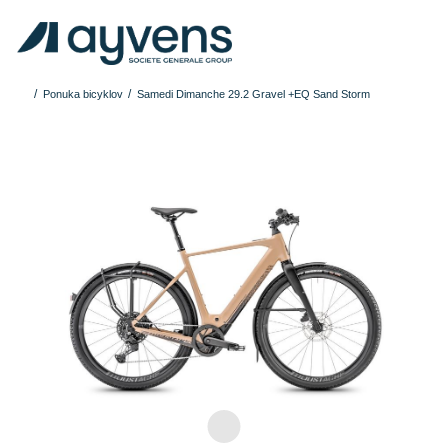
Ponuka bicyklov
Samedi Dimanche 29.2 Gravel +EQ Sand Storm