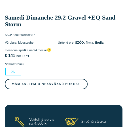
Samedi Dimanche 29.2 Gravel +EQ Sand
Storm
SKU:
3701600109557
Výrobca:
Moustache
Určené pre:
SZČO, firma, flotila
mesačná splátka na 24 mesiacov
?
€
141
bez DPH
Veľkosť rámu:
XL
MÁM ZÁUJEM O NEZÁVÄZNÚ PONUKU
Voliteľný servis
2-ročnú záruku
na 4.500 km