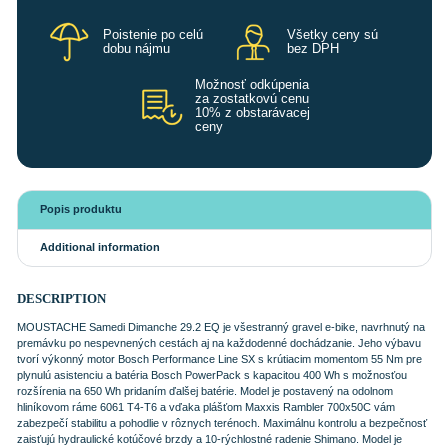
Poistenie po celú
Všetky ceny sú
dobu nájmu
bez DPH
Možnosť odkúpenia
za zostatkovú cenu
10% z obstarávacej
ceny
Popis produktu
Additional information
DESCRIPTION
MOUSTACHE Samedi Dimanche 29.2 EQ je všestranný gravel e-bike, navrhnutý na
premávku po nespevnených cestách aj na každodenné dochádzanie. Jeho výbavu
tvorí výkonný motor Bosch Performance Line SX s krútiacim momentom 55 Nm pre
plynulú asistenciu a batéria Bosch PowerPack s kapacitou 400 Wh s možnosťou
rozšírenia na 650 Wh pridaním ďalšej batérie. Model je postavený na odolnom
hliníkovom ráme 6061 T4-T6 a vďaka plášťom Maxxis Rambler 700x50C vám
zabezpečí stabilitu a pohodlie v rôznych terénoch. Maximálnu kontrolu a bezpečnosť
zaisťujú hydraulické kotúčové brzdy a 10-rýchlostné radenie Shimano. Model je