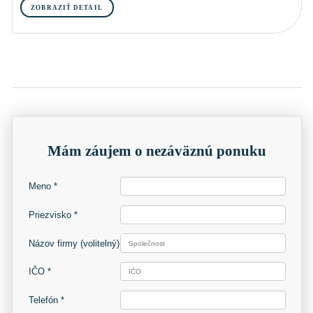
ZOBRAZIŤ DETAIL
Mám záujem o nezáväznú ponuku
Meno *
Priezvisko *
Názov firmy
(volitelný)
IČO *
Telefón *