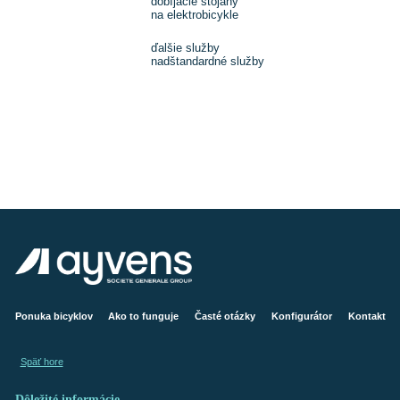
dobíjacie stojany
na elektrobicykle
ďalšie služby
nadštandardné služby
Ponuka bicyklov
Ako to funguje
Časté otázky
Konfigurátor
Kontakt
Späť hore
Dôležité informácie