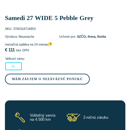
Samedi 27 WIDE 5 Pebble Grey
SKU:
3760318716853
Výrobca:
Moustache
Určené pre:
SZČO, firma, flotila
mesačná splátka na 24 mesiacov
?
€
111
bez DPH
Veľkosť rámu:
XL
MÁM ZÁUJEM O NEZÁVÄZNÚ PONUKU
Voliteľný servis
2-ročnú záruku
na 4.500 km