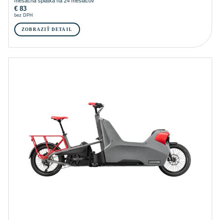
mesačná splátka na 24 mesiacov
€
83
bez DPH
ZOBRAZIŤ DETAIL