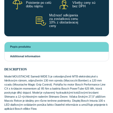
Poistenie po celú
Všetky ceny sú
dobu nájmu
bez DPH
Možnosť odkúpenia
za zostatkovú cenu
10% z obstarávacej
ceny
Popis produktu
Additional information
DESCRIPTION
Model MOUSTACHE Samedi WIDE 5 je celoodpružené MTB elektrobicykel s
hliníkovým rámom, odpružením 130 mm vpredu (Marzocchi Bomber) a 120 mm
vzadu (Moustache Magic Grip Control). Poháňa ho motor Bosch Performance Line
CX s krútiacim momentom až 85 Nm a batéria Bosch PowerTube 625 Wh, ktorá
poskytuje dlhý dojazd. Model je vybavený hydraulickými kotúčovými brzdami
Shimano a 12-rýchlostným radením Shimano Deore. Vďaka širokým 27,5″ plášťom
Maxxis Rekon je ideálny pre rôzne terénne podmienky. Displej Bosch Intuvia 100 s
LED diaľkovým ovládaním ponúka ľahko čitateľné informácie a umožňuje pripojenie k
aplikácii Bosch eBike Flow.