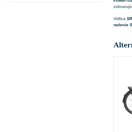
PowerTu
zobrazuj
Vidlica
SR
radenie 
Alter