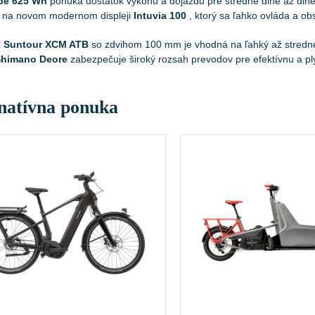
be 625 Wh
ponúka dostatok výkonu a dojazdu pre stredne dlhé až dlhé
ú na novom modernom displeji
Intuvia 100
, ktorý sa ľahko ovláda a obs
 Suntour XCM ATB
so zdvihom 100 mm je vhodná na ľahký až stredne
Shimano Deore
zabezpečuje široký rozsah prevodov pre efektívnu a pl
natívna ponuka