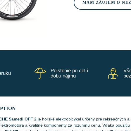
MÁM ZÁUJEM O NE
Poistenie po celú
Vše
áruku
dobu nájmu
be
IPTION
HE Samedi OFF 2
je horské elektrobicykel určený pre rekreačných a 
lektromotora a kvalitné komponenty za rozumnú cenu. Vďaka použiti