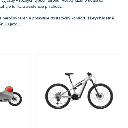
 výjazdy v rôznych typoch terénu. Všetky jazdné údaje sa
ahuje funkciu asistencie pri chôdzi.
 náročný terén a poskytuje dostatočný komfort.
11-rýchlostné
ynulú jazdu.