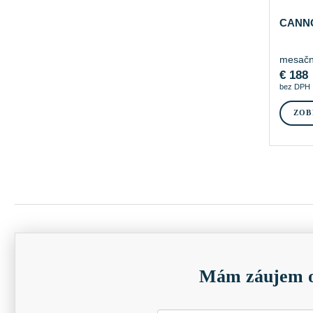
CANNO
mesačn
€
188
bez DPH
ZOB
Mám záujem o