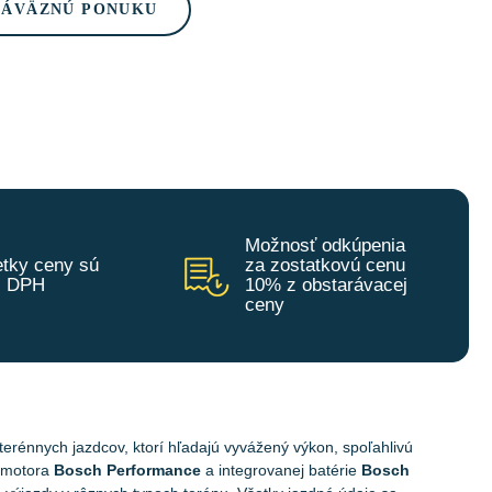
ZÁVÄZNÚ PONUKU
Možnosť odkúpenia
tky ceny sú
za zostatkovú cenu
z DPH
10% z obstarávacej
ceny
terénnych jazdcov, ktorí hľadajú vyvážený výkon, spoľahlivú
u motora
Bosch Performance
a integrovanej batérie
Bosch