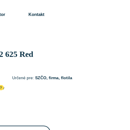
tor
Kontakt
2 625 Red
Určené pre:
SZČO, firma, flotila
cov
?