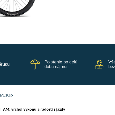
Poistenie po celú
Vše
áruku
dobu nájmu
be
IPTION
 AM: vrchol výkonu a radosti z jazdy