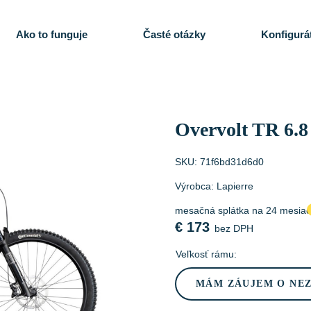
Ako to funguje
Časté otázky
Konfigurá
Overvolt TR 6.8
SKU:
71f6bd31d6d0
Výrobca:
Lapierre
mesačná splátka na 24 mesia
€
173
bez DPH
Veľkosť rámu:
MÁM ZÁUJEM O NE