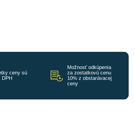
Možnosť odkúpenia
tky ceny sú
za zostatkovú cenu
z DPH
10% z obstarávacej
ceny