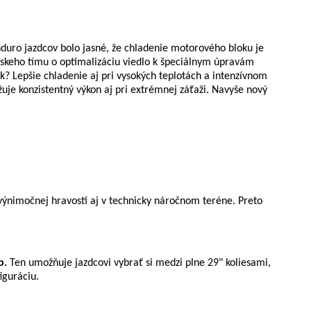
duro jazdcov bolo jasné, že chladenie motorového bloku je
rskeho tímu o optimalizáciu viedlo k špeciálnym úpravám
? Lepšie chladenie aj pri vysokých teplotách a intenzívnom
uje konzistentný výkon aj pri extrémnej záťaži. Navyše nový
ýnimočnej hravosti aj v technicky náročnom teréne. Preto
p.
Ten umožňuje jazdcovi vybrať si medzi plne 29" koliesami,
iguráciu.