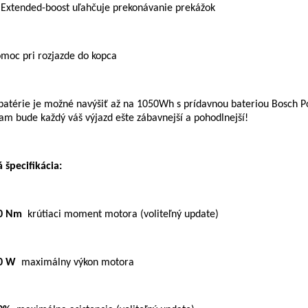
 Extended-boost uľahčuje prekonávanie prekážok
moc pri rozjazde do kopca
batérie je možné navýšiť až na 1050Wh s prídavnou bateriou Bosch 
iam bude každý váš výjazd ešte zábavnejší a pohodlnejší!
 špecifikácia:
0 Nm
krútiaci moment motora (voliteľný update)
0 W
maximálny výkon motora