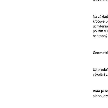
Nová pla
Na základ
kľúčové p
uchytenia
použití v
ochranný 
Geometr
Už predoš
vývojári 
Rám je o
alebo jaz