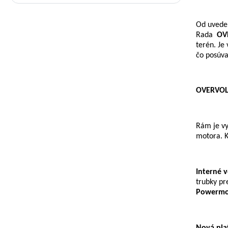
Od uveden
Rada
OV
terén. J
čo posúva
OVERVOLT
Rám je vy
motora. K
Interné 
trubky pr
Powermo