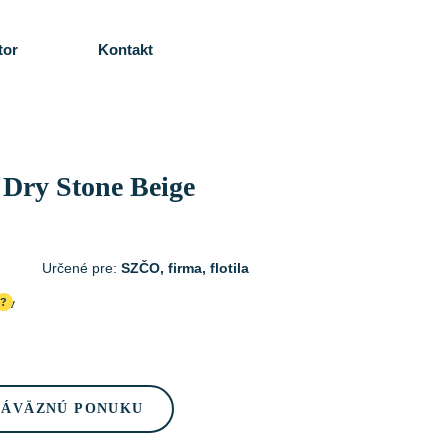
tor
Kontakt
 Dry Stone Beige
Určené pre:
SZČO, firma, flotila
cov
?
ZÁVÄZNÚ PONUKU