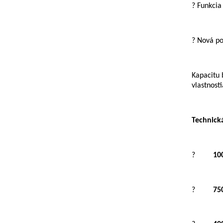
? Funkcia
? Nová po
Kapacitu 
vlastnost
Technická
?
10
?
75