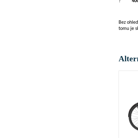
?
40
Bez ohled
tomu je s
Alter