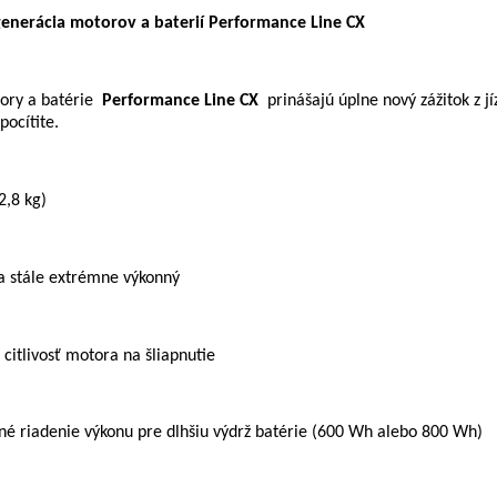
generácia motorov a baterií Performance Line CX
ory a batérie
Performance Line CX
prinášajú úplne nový zážitok z jíz
pocítite.
2,8 kg)
 a stále extrémne výkonný
 citlivosť motora na šliapnutie
né riadenie výkonu pre dlhšiu výdrž batérie (600 Wh alebo 800 Wh)