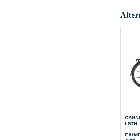
Alter
CANN
LSTH 
mesačn