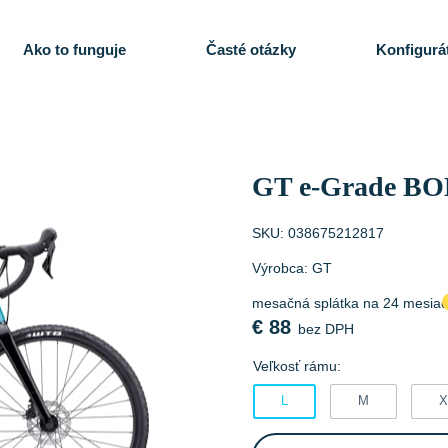
Ako to funguje
Časté otázky
Konfigurá
GT e-Grade BO
SKU:
038675212817
Výrobca:
GT
mesačná splátka na 24 mesia
€
88
bez DPH
Veľkosť rámu:
L
M
X