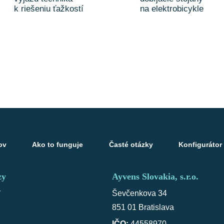
k riešeniu ťažkostí
na elektrobicykle
ov
Ako to funguje
Časté otázky
Konfigurátor
zy
Ayvens Slovakia, s.r.o.
v
Ševčenkova 34
851 01 Bratislava
IČO:
44558970