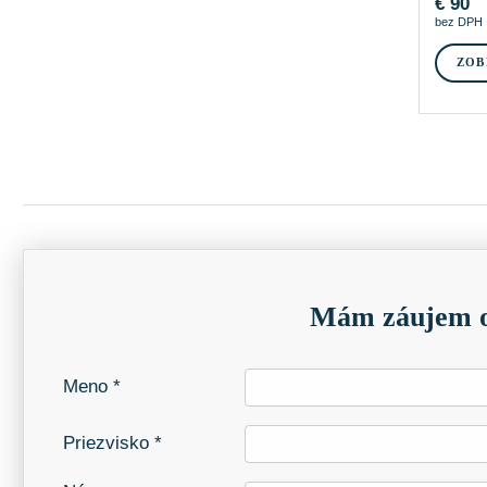
€
90
bez DPH
ZOB
Mám záujem o
Meno *
Priezvisko *