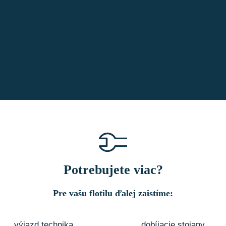
Potrebujete viac?
Pre vašu flotilu ďalej zaistíme:
výjazd technika
dobíjacie stojany