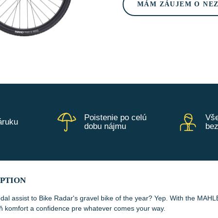
MÁM ZÁUJEM O NE
Poistenie po celú
Vše
áruku
dobu nájmu
be
IPTION
dal assist to Bike Radar's gravel bike of the year? Yep. With the MAHLE 
ň komfort a confidence pre whatever comes your way.