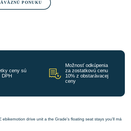
ZÁVÄZNÚ PONUKU
Možnosť odkúpenia
tky ceny sú
za zostatkovú cenu
z DPH
10% z obstarávacej
ceny
ebikemotion drive unit a the Grade's floating seat stays you'll má