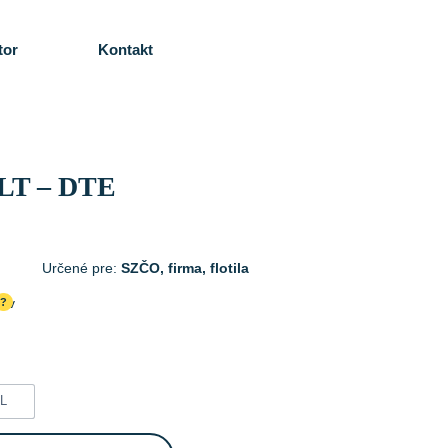
tor
Kontakt
LT – DTE
Určené pre:
SZČO, firma, flotila
cov
?
L