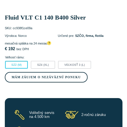
Fluid VLT C1 140 B400 Silver
SKU:
cc938f1ce09a
Výrobca:
Norco
Určené pre:
SZČO, firma, flotila
mesačná splátka na 24 mesiacov
?
€
192
bez DPH
Veľkosť rámu:
SZ2 (M)
SZ4 (XL)
VEĽKOSŤ 3 (L)
MÁM ZÁUJEM O NEZÁVÄZNÚ PONUKU
Voliteľný servis
2-ročnú záruku
na 4.500 km