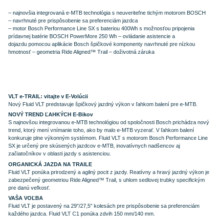
– najnovšia integrovaná e-MTB technológia s neuveriteľne tichým motorom BOSCH
– navrhnuté pre prispôsobenie sa preferenciám jazdca
– motor Bosch Performance Line SX s bateriou 400Wh s možnosťou pripojenia
prídavnej batérie BOSCH PowerMore 250 Wh
– ovládanie asistencie
a
dojazdu pomocou aplikácie Bosch
špičkové komponenty navrhnuté pre nízkou
hmotnosť
– geometria Ride Aligned™ Trail
– doživotná záruka
VLT e-TRAIL: vitajte v E-Volúcii
Nový Fluid VLT predstavuje špičkový jazdný výkon v ľahkom balení pre e-MTB.
NOVÝ TREND ĽAHKÝCH E-Bikov
S najnovšou integrovanou e-MTB technológiou od spoločnosti Bosch prichádza nový
trend, ktorý mení vnímanie toho, ako by malo e-MTB vyzerať. V ľahkom balení
konkuruje plne výkonným systémom. Fluid VLT s motorom Bosch Performance Line
SX je určený pre skúsených jazdcov e-MTB, inovatívnych nadšencov aj
začiatočníkov v oblasti jazdy s asistenciou.
ORGANICKÁ JAZDA NA TRAILE
Fluid VLT ponúka prirodzený a agilný pocit z jazdy. Reatívny a hravý jazdný výkon je
zabezpečený geometriou Ride Aligned™ Trail, s uhlom sedlovej trubky specifickým
pre danú veľkosť.
VAŠA VOĽBA
Fluid VLT je postavený na 29″/27,5″ kolesách pre prispôsobenie sa preferenciám
každého jazdca. Fluid VLT C1 ponúka zdvih 150 mm/140 mm.