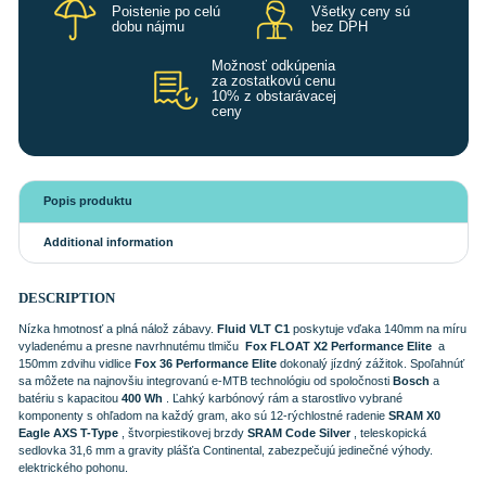
Poistenie po celú
Všetky ceny sú
dobu nájmu
bez DPH
Možnosť odkúpenia
za zostatkovú cenu
10% z obstarávacej
ceny
Popis produktu
Additional information
DESCRIPTION
Nízka hmotnosť a plná nálož zábavy.
Fluid VLT C1
poskytuje vďaka 140mm na míru
vyladenému a presne navrhnutému tlmiču
Fox FLOAT X2 Performance Elite
a
150mm zdvihu vidlice
Fox 36 Performance Elite
dokonalý jízdný zážitok. Spoľahnúť
sa môžete na najnovšiu integrovanú e-MTB technológiu od spoločnosti
Bosch
a
batériu s kapacitou
400 Wh
. Ľahký karbónový rám a starostlivo vybrané
komponenty s ohľadom na každý gram, ako sú 12-rýchlostné radenie
SRAM X0
Eagle AXS T-Type
, štvorpiestikovej brzdy
SRAM Code Silver
, teleskopická
sedlovka 31,6 mm a gravity plášťa Continental, zabezpečujú jedinečné výhody.
elektrického pohonu.