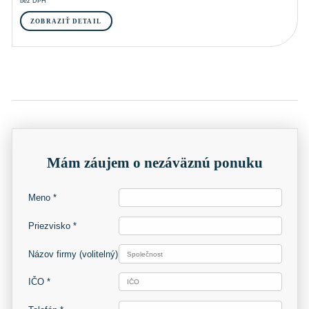
bez DPH
ZOBRAZIŤ DETAIL
Mám záujem o nezáväznú ponuku
Meno *
Priezvisko *
Názov firmy
(volitelný)
IČO *