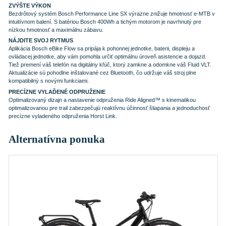
ZVÝŠTE VÝKON
Bezdrôtový systém Bosch Performance Line SX výrazne znižuje hmotnosť e-MTB v
intuitívnom balení. S batériou Bosch 400Wh a tichým motorom je navrhnutý pre
nízkou hmotnosť a maximálnu zábavu.
NÁJDITE SVOJ RYTMUS
Aplikácia Bosch eBike Flow sa pripája k pohonnej jednotke, baterii, displeju a
ovládacej jednotke, aby vám pomohla určiť optimálnu úroveň asistencie a dojazd.
Tiež premení váš telefón na digitálny kľúč, ktorý zamkne a odomkne váš Fluid VLT.
Aktualizácie sú pohodlne inštalované cez Bluetooth, čo udržuje váš stroj plne
kompatibilný s novými funkciami.
PRECÍZNE VYLAĎENÉ ODPRUŽENIE
Optimalizovaný dizajn a nastavenie odpruženia Ride Aligned™ s kinematikou
optimalizovanou pre trail zabezpečujú reaktívnu účinnosť šliapania a jednoduchosť
precízne vyladeného odpruženia Horst Link.
Alternatívna ponuka