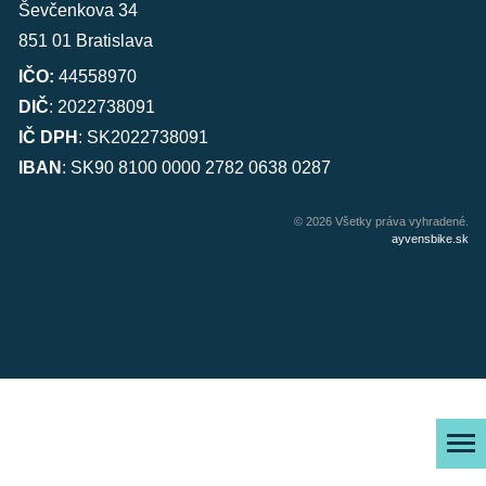
Ševčenkova 34
851 01 Bratislava
IČO:
44558970
DIČ
: 2022738091
IČ DPH
: SK2022738091
IBAN
: SK90 8100 0000 2782 0638 0287
© 2026 Všetky práva vyhradené.
ayvensbike.sk