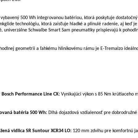
e vybavený 500 Wh integrovanou batériou, ktorá poskytuje dostatočn
inkglide technológiu, ktorá zaisťuje hladké a plinulé radenie, aj keď
é, univerzálne Schwalbe Smart Sam pneumatiky prispievajú k pohodlne
odlnej geometrii a ľahkému hliníkovému rámu je E-Tremalzo ideálno
 Bosch Performance Line CX:
Vynikajúci výkon s 85 Nm krútiaceho
rovaná batéria 500 Wh:
Dlhá dojazdová vzdialenosť pre dobrodružné 
žená vidlica SR Suntour XCR34 LO:
120 mm zdvihu pre komfortnú jaz