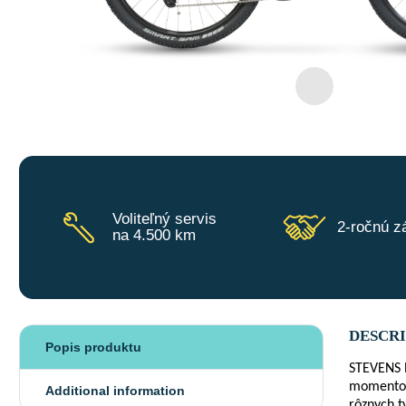
Voliteľný servis
2-ročnú z
na 4.500 km
DESCR
Popis produktu
STEVENS E
momentom 
Additional information
rôznych t