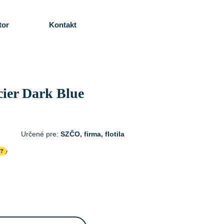
tor
Kontakt
ier Dark Blue
Určené pre:
SZČO, firma, flotila
cov
?