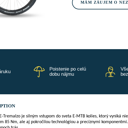
MÁM ZÁUJEM O NE
Poistenie po celú
Vše
áruku
dobu nájmu
be
IPTION
-Tremalzo je silným vstupom do sveta E-MTB kolies, ktorý vyniká n
85 Nm, ale aj pokročilou technológiou a precíznymi komponentmi. Te
ypoch trás.