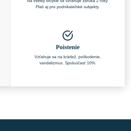
Na všetky bicykle sa vzťahuje záruka 2 roky.
Platí aj pre podnikateľské subjekty.
Poistenie
Vzťahuje sa na krádež, poškodenie,
vandalizmus. Spoluúčasť 10%.