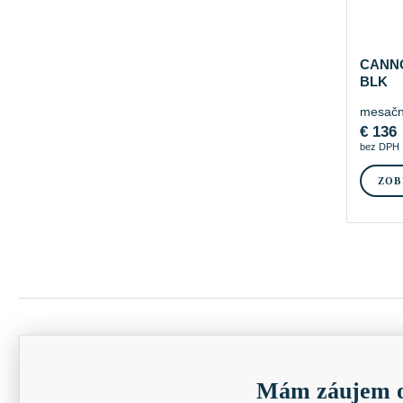
CANNO
BLK
mesačn
€
136
bez DPH
ZOB
Mám záujem o