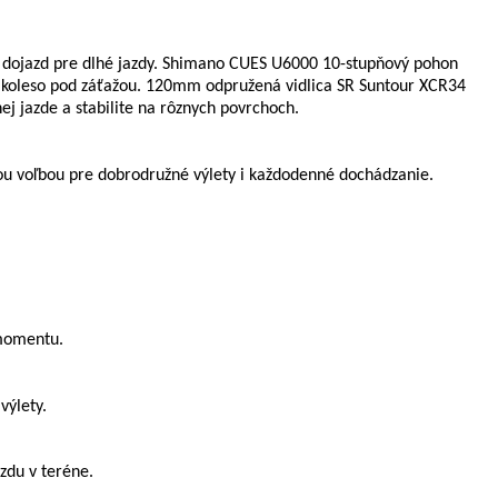
ý dojazd pre dlhé jazdy. Shimano CUES U6000 10-stupňový pohon
 je koleso pod záťažou. 120mm odpružená vidlica SR Suntour XCR34
j jazde a stabilite na rôznych povrchoch.
u voľbou pre dobrodružné výlety i každodenné dochádzanie.
 momentu.
výlety.
du v teréne.