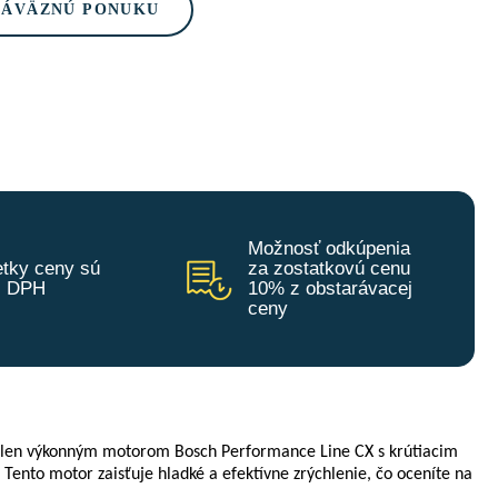
ZÁVÄZNÚ PONUKU
Možnosť odkúpenia
tky ceny sú
za zostatkovú cenu
z DPH
10% z obstarávacej
ceny
ielen výkonným motorom Bosch Performance Line CX s krútiacim
nto motor zaisťuje hladké a efektívne zrýchlenie, čo oceníte na