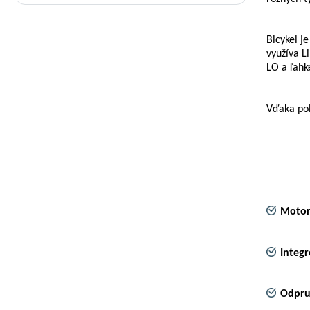
Bicykel j
využíva L
LO a ľahk
Vďaka poh
Motor
Integ
Odpru