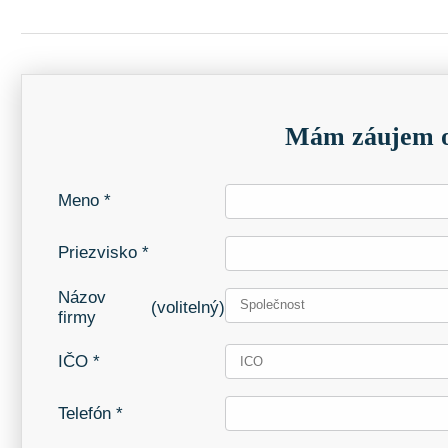
Mám záujem o
Meno *
Priezvisko *
Názov
(volitelný)
firmy
IČO *
Telefón *