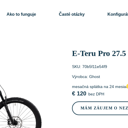
Ako to funguje
Časté otázky
Konfigurá
E-Teru Pro 27.5
SKU:
70b5f11e54f9
Výrobca:
Ghost
mesačná splátka na 24 mesia
€
120
bez DPH
MÁM ZÁUJEM O NE