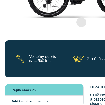
Voliteľný servis
2-ročnú z
na 4.500 km
DESCR
Popis produktu
Či už id
a bezpeč
Additional information
stojanom