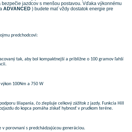
u a bezpečie jazdcov s menšou postavou. Vďaka výkonnému
a
ADVANCED
) budete mať vždy dostatok energie pre
svojmu predchodcovi:
covaný tak, aby bol kompaktnejší a približne o 100 gramov ľahší
cii.
í výkon 100Nm a 750 W
odporu šliapania, čo zlepšuje celkový zážitok z jazdy. Funkcia Hill
rozjazdu do kopca pomáha získať hybnosť v prudkom teréne.
zde v porovnaní s predchádzajúcou generáciou.