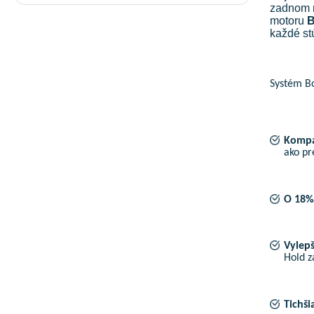
zadnom n
motoru
B
každé st
Systém Bo
Kompa
ako pr
O 18% 
Vylep
Hold z
Tichši