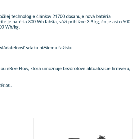
očilej technológie článkov 21700 dosahuje nová batéria
 je batéria 800 Wh ľahšia, váži približne 3,9 kg, čo je asi o 500
200 Wh/kg.
vládateľnosť vďaka nižšiemu ťažisku.
iou eBike Flow, ktorá umožňuje bezdrôtové aktualizácie firmvéru,
ériou.