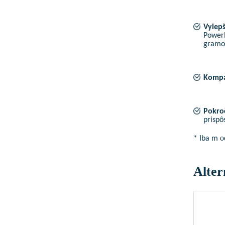
Vylep
PowerP
gramov
Kompa
Pokroč
prispô
o
* Iba m
Alter