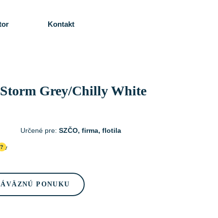
tor
Kontakt
 Storm Grey/Chilly White
Určené pre:
SZČO, firma, flotila
cov
?
ZÁVÄZNÚ PONUKU