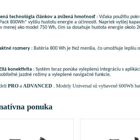
šená technológia článkov a znížená hmotnosť
: Vďaka použitiu pokr
ack 800Wh* vyššiu hustotu energie a účinnosti. Napriek vyššej kapacite
 menej ako model 750 Wh, čím sa dosahuje hustota energie okolo 
ktné rozmery
: Batéria 800 Wh je tiež menšia, čo umožňuje lepšiu o
ilá konektivita
: Systém teraz ponúka vylepšenú integráciu s aplikác
sobiteľné jazdné režimy a vylepšené navigačné funkcie.
deli
PRO
a
ADVANCED
. Modely Universal sú vybavené 600Wh bat
natívna ponuka