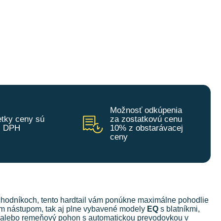
Možnosť odkúpenia
tky ceny sú
za zostatkovú cenu
z DPH
10% z obstarávacej
ceny
 chodníkoch, tento hardtail vám ponúkne maximálne pohodlie
ym nástupom, tak aj plne vybavené modely
EQ
s blatníkmi,
alebo remeňový pohon s automatickou prevodovkou v