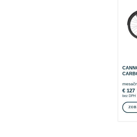
CANN
CARBO
mesačn
€
127
bez DPH
ZOB