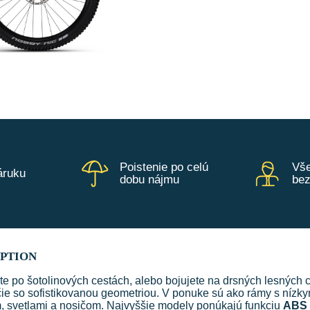
Poistenie po celú
Vše
áruku
dobu nájmu
be
IPTION
ete po šotolinových cestách, alebo bojujete na drsných lesných
ie so sofistikovanou geometriou. V ponuke sú ako rámy s nízk
, svetlami a nosičom. Najvyššie modely ponúkajú funkciu
ABS