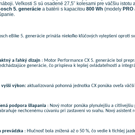
áboji. Veľkosti S sú osadené 27,5" kolesami pre väčšiu istot
osch 5. generácie
a batérii s kapacitou
800 Wh
(modely
PRO
úpanie.
sch eBike 5. generácie prináša niekoľko kľúčových vylepšení oproti 
ktný a ľahký dizajn
: Motor Performance CX 5. generácie bol prepra
edchádzajúce generácie, čo prispieva k lepšej ovládateľnosti a integrá
vyšší výkon:
aktualizovaná pohonná jednotka CX ponúka oveľa väčš
šená podpora šliapania
: Nový motor ponúka plynulejšiu a citlivejšiu p
abraňuje nechcenému cúvaniu pri zastavení vo svahu. Nový asistent 
a prevádzka
: Hlučnosť bola znížená až o 50 %, čo vedie k tichšej ja