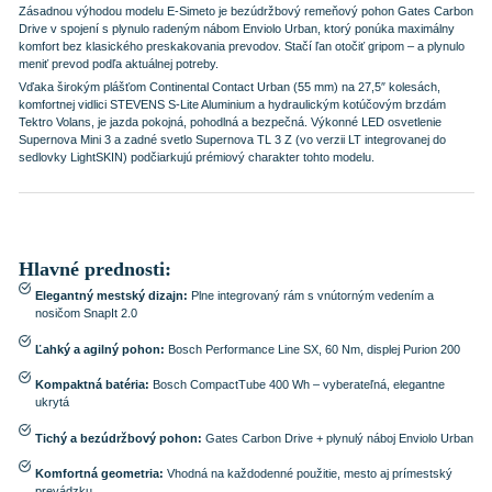
Zásadnou výhodou modelu E-Simeto je bezúdržbový remeňový pohon Gates Carbon
Drive v spojení s plynulo radeným nábom Enviolo Urban, ktorý ponúka maximálny
komfort bez klasického preskakovania prevodov. Stačí ľan otočiť gripom – a plynulo
meniť prevod podľa aktuálnej potreby.
Vďaka širokým plášťom Continental Contact Urban (55 mm) na 27,5″ kolesách,
komfortnej vidlici STEVENS S-Lite Aluminium a hydraulickým kotúčovým brzdám
Tektro Volans, je jazda pokojná, pohodlná a bezpečná. Výkonné LED osvetlenie
Supernova Mini 3 a zadné svetlo Supernova TL 3 Z (vo verzii LT integrovanej do
sedlovky LightSKIN) podčiarkujú prémiový charakter tohto modelu.
Hlavné prednosti:
Elegantný mestský dizajn:
Plne integrovaný rám s vnútorným vedením a
nosičom SnapIt 2.0
Ľahký a agilný pohon:
Bosch Performance Line SX, 60 Nm, displej Purion 200
Kompaktná batéria:
Bosch CompactTube 400 Wh – vyberateľná, elegantne
ukrytá
Tichý a bezúdržbový pohon:
Gates Carbon Drive + plynulý náboj Enviolo Urban
Komfortná geometria:
Vhodná na každodenné použitie, mesto aj prímestský
prevádzku