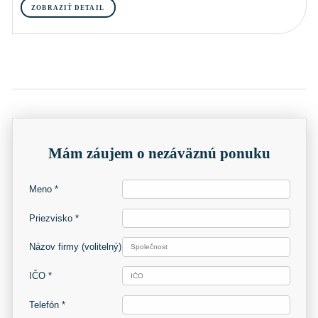
ZOBRAZIŤ DETAIL
Mám záujem o nezáväznú ponuku
Meno *
Priezvisko *
Názov firmy
(volitelný)
IČO *
Telefón *