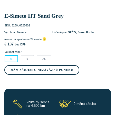
E-Simeto HT Sand Grey
SKU:
3250d6525602
Výrobca:
Stevens
Určené pre:
SZČO, firma, flotila
mesačná splátka na 24 mesiacov
?
€
137
bez DPH
Veľkosť rámu:
M
S
XL
MÁM ZÁUJEM O NEZÁVÄZNÚ PONUKU
Voliteľný servis
2-ročnú záruku
na 4.500 km