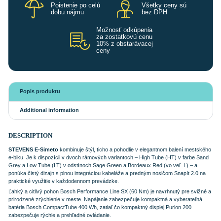
Poistenie po celú
Všetky ceny sú
dobu nájmu
bez DPH
Možnosť odkúpenia
za zostatkovú cenu
10% z obstarávacej
ceny
Popis produktu
Additional information
DESCRIPTION
STEVENS E-Simeto
kombinuje štýl, ticho a pohodlie v elegantnom balení mestského
e-biku. Je k dispozícii v dvoch rámových variantoch – High Tube (HT) v farbe Sand
Grey a Low Tube (LT) v odstínoch Sage Green a Bordeaux Red (vo veľ. L) – a
ponúka čistý dizajn s plnou integráciou kabeláže a predným nosičom SnapIt 2.0 na
praktické využitie v každodennom prevádzke.
Ľahký a citlivý pohon Bosch Performance Line SX (60 Nm) je navrhnutý pre svižné a
prirodzené zrýchlenie v meste. Napájanie zabezpečuje kompaktná a vyberateľná
batéria Bosch CompactTube 400 Wh, zatiaľ čo kompaktný displej Purion 200
zabezpečuje rýchle a prehľadné ovládanie.