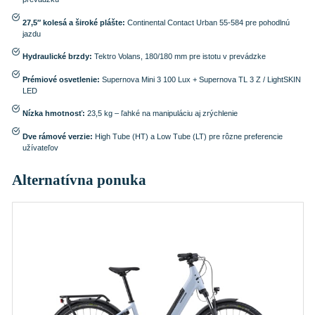
27,5″ kolesá a široké plášte:
Continental Contact Urban 55-584 pre pohodlnú
jazdu
Hydraulické brzdy:
Tektro Volans, 180/180 mm pre istotu v prevádzke
Prémiové osvetlenie:
Supernova Mini 3 100 Lux + Supernova TL 3 Z / LightSKIN
LED
Nízka hmotnosť:
23,5 kg – ľahké na manipuláciu aj zrýchlenie
Dve rámové verzie:
High Tube (HT) a Low Tube (LT) pre rôzne preferencie
užívateľov
Alternatívna ponuka