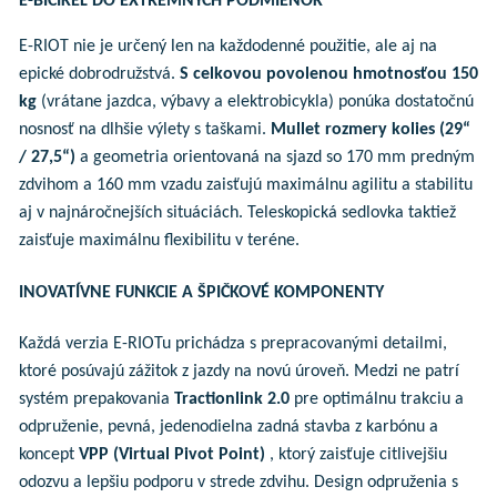
E-BICIKEĽ DO EXTRÉMNYCH PODMIENOK
E-RIOT nie je určený len na každodenné použitie, ale aj na
epické dobrodružstvá.
S celkovou povolenou hmotnosťou 150
kg
(vrátane jazdca, výbavy a elektrobicykla) ponúka dostatočnú
nosnosť na dlhšie výlety s taškami.
Mullet rozmery kolies (29“
/ 27,5“)
a geometria orientovaná na sjazd so 170 mm predným
zdvihom a 160 mm vzadu zaisťujú maximálnu agilitu a stabilitu
aj v najnáročnejších situáciách. Teleskopická sedlovka taktiež
zaisťuje maximálnu flexibilitu v teréne.
INOVATÍVNE FUNKCIE A ŠPIČKOVÉ KOMPONENTY
Každá verzia E-RIOTu prichádza s prepracovanými detailmi,
ktoré posúvajú zážitok z jazdy na novú úroveň. Medzi ne patrí
systém prepakovania
Tractionlink 2.0
pre optimálnu trakciu a
odpruženie, pevná, jedenodielna zadná stavba z karbónu a
koncept
VPP (Virtual Pivot Point)
, ktorý zaisťuje citlivejšiu
odozvu a lepšiu podporu v strede zdvihu. Design odpruženia s