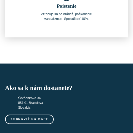
Poistenie
Vzťahuje sa na krádež, poškodenie,
vandalizmus. Spoluúčasť 10%.
Ako sa k nám dostanete?
Ševčenkova 34
851 01 Bratislava
Slovakia
ZOBRAZIŤ NA MAPE