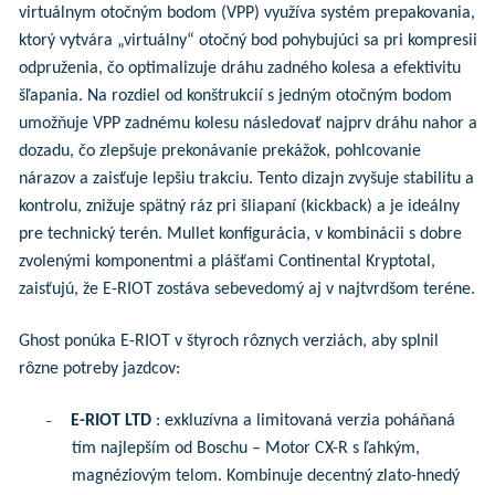
virtuálnym otočným bodom (VPP) využíva systém prepakovania,
ktorý vytvára „virtuálny“ otočný bod pohybujúci sa pri kompresii
odpruženia, čo optimalizuje dráhu zadného kolesa a efektivitu
šľapania. Na rozdiel od konštrukcií s jedným otočným bodom
umožňuje VPP zadnému kolesu následovať najprv dráhu nahor a
dozadu, čo zlepšuje prekonávanie prekážok, pohlcovanie
nárazov a zaisťuje lepšiu trakciu. Tento dizajn zvyšuje stabilitu a
kontrolu, znižuje spätný ráz pri šliapaní (kickback) a je ideálny
pre technický terén. Mullet konfigurácia, v kombinácii s dobre
zvolenými komponentmi a plášťami Continental Kryptotal,
zaisťujú, že E-RIOT zostáva sebevedomý aj v najtvrdšom teréne.
Ghost ponúka E-RIOT v štyroch rôznych verziách, aby splnil
rôzne potreby jazdcov:
E-RIOT LTD
: exkluzívna a limitovaná verzia poháňaná
–
tím najlepším od Boschu – Motor CX-R s ľahkým,
magnéziovým telom. Kombinuje decentný zlato-hnedý