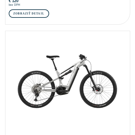
€
120
bez DPH
ZOBRAZIŤ DETAIL