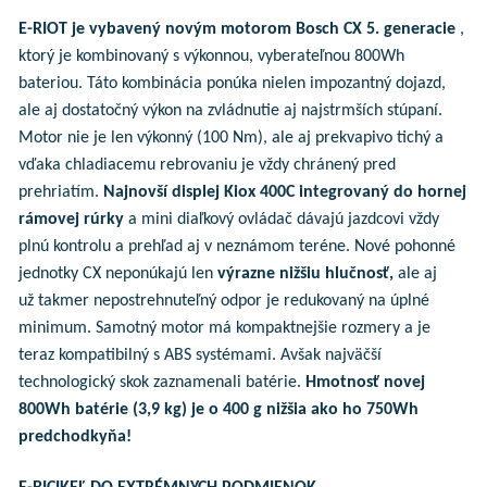
E-RIOT je vybavený novým motorom Bosch CX 5. generacie
,
ktorý je kombinovaný s výkonnou, vyberateľnou 800Wh
bateriou. Táto kombinácia ponúka nielen impozantný dojazd,
ale aj dostatočný výkon na zvládnutie aj najstrmších stúpaní.
Motor nie je len výkonný (100 Nm), ale aj prekvapivo tichý a
vďaka chladiacemu rebrovaniu je vždy chránený pred
prehriatím.
Najnovší displej Kiox 400C integrovaný do hornej
rámovej rúrky
a mini diaľkový ovládač dávajú jazdcovi vždy
plnú kontrolu a prehľad aj v neznámom teréne. Nové pohonné
jednotky CX neponúkajú len
výrazne nižšiu hlučnosť,
ale aj
už
takmer nepostrehnuteľný odpor je redukovaný na úplné
minimum. Samotný motor má kompaktnejšie rozmery a je
teraz kompatibilný s ABS systémami. Avšak najväčší
technologický skok zaznamenali batérie.
Hmotnosť novej
800Wh batérie (3,9 kg) je o 400 g nižšia ako ho 750Wh
predchodkyňa!