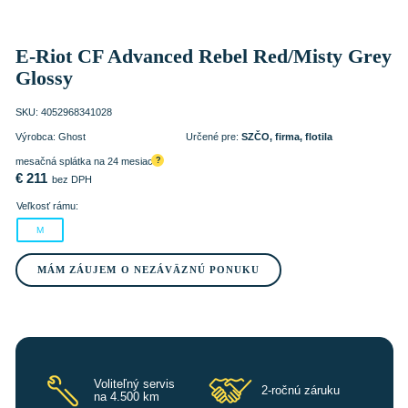
E-Riot CF Advanced Rebel Red/Misty Grey
Glossy
SKU:
4052968341028
Výrobca:
Ghost
Určené pre:
SZČO, firma, flotila
mesačná splátka na 24 mesiacov
?
€
211
bez DPH
Veľkosť rámu:
M
MÁM ZÁUJEM O NEZÁVÄZNÚ PONUKU
Voliteľný servis
2-ročnú záruku
na 4.500 km