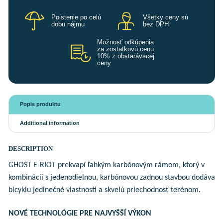
Poistenie po celú
Všetky ceny sú
dobu nájmu
bez DPH
Možnosť odkúpenia
za zostatkovú cenu
10% z obstarávacej
ceny
Popis produktu
Additional information
DESCRIPTION
GHOST E-RIOT prekvapí ľahkým karbónovým rámom, ktorý v
kombinácii s jedenodielnou, karbónovou zadnou stavbou dodáva
bicyklu jedinečné vlastnosti a skvelú priechodnosť terénom.
NOVÉ TECHNOLÓGIE PRE NAJVYŠŠÍ VÝKON