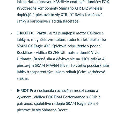
lak so zlatou úpravou KASHIMA coating™ tlumičov FOX.
Prvotriedne komponenty Shimano XTR Di2 wireless,
doplňujú 4-piestové brzdy XTR, DT Swiss karbónové
ráfiky a karbónové riadidlá Raceface.
E-RIOT Full Party
: aj tu je najlepší motor CX-Race s
–
ľahkým, magnéziovým telom, radenie rieši elektrické
SRAM GX Eagle AXS. Špičkové odpruženie v podaní
RockShox - vidlica RS ZEB Ultimate a tlumič Vivid
Ultimate. Brzdná sila a dávkovanie na 110% vďaka 4-
piestovým SRAM MAVEN Silver. To všetko podčiarknuté
ľahko transparentným lakom odhaľujúcim karbónové
vlákna.
E-RIOT Pro
: dokonalá rovnováha medzi cenou a
–
výkonom. Vidlica FOX Float Performance s GRIP 2
patrónou, spolehlivé radenie SRAM Eagle 90 a 4-
piestové brzdy Shimano Deore.