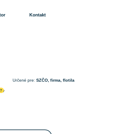
tor
Kontakt
Určené pre:
SZČO, firma, flotila
cov
?