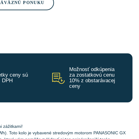
ZÁVÄZNÚ PONUKU
Možnosť odkúpenia
tky ceny sú
za zostatkovú cenu
z DPH
10% z obstarávacej
ceny
i zážitkami!
720 Wh). Toto kolo je vybavené stredovým motorom PANASONIC GX