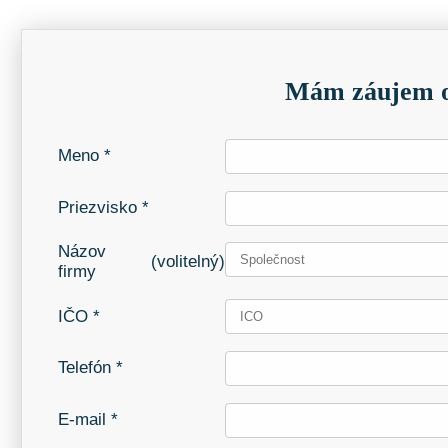
Mám záujem o
Meno *
Priezvisko *
Názov
(volitelný)
firmy
IČO *
Telefón *
E-mail *