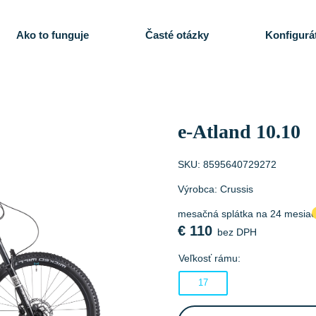
Ako to funguje
Časté otázky
Konfigurá
e-Atland 10.10
SKU:
8595640729272
Výrobca:
Crussis
mesačná splátka na 24 mesia
€
110
bez DPH
Veľkosť rámu:
17