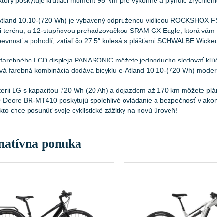
 ktorý poskytuje krútiaci moment 95 Nm pre výkonné a plynulé zrýchleni
Atland 10.10-(720 Wh) je vybavený odpruženou vidlicou ROCKSHOX FS P
i terénu, a 12-stupňovou prehadzovačkou SRAM GX Eagle, ktorá vám umo
pevnosť a pohodlí, zatiaľ čo 27,5″ kolesá s plášťami SCHWALBE Wicked W
arebného LCD displeja PANASONIC môžete jednoducho sledovať kľúčov
ová farebná kombinácia dodáva bicyklu e-Atland 10.10-(720 Wh) modern
erii LG s kapacitou 720 Wh (20 Ah) a dojazdom až 170 km môžete pláno
eore BR-MT410 poskytujú spolehlivé ovládanie a bezpečnosť v akomk
kto chce posunúť svoje cyklistické zážitky na novú úroveň!
natívna ponuka