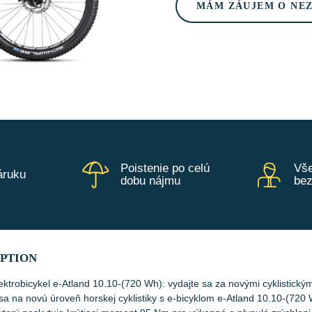
MÁM ZÁUJEM O NE
Poistenie po celú
Vše
áruku
dobu nájmu
be
IPTION
ektrobicykel e-Atland 10.10-(720 Wh): vydajte sa za novými cyklistickým
 sa na novú úroveň horskej cyklistiky s e-bicyklom e-Atland 10.10-(