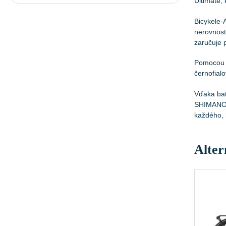
Ultimate,
Bicykele-
nerovnost
zaručuje 
Pomocou f
černofial
Vďaka bat
SHIMANO D
každého, 
Alter