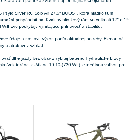
e, ktoré vám pomôže zvládnuť aj ten najnáročnejší terén.
sylo Silver RC Solo Air 27,5″ BOOST, ktorá hladko tlumí
žní prispôsobiť sa. Kvalitný hliníkový rám vo veľkosti 17″ a 19″
ill Evo poskytujú vynikajúcu priľnavosť a stabilitu.
é údaje a nastaviť výkon podľa aktuálnej potreby. Elegantná
ý a atraktívny vzhľad.
vať dlhé jazdy bez obáv z vybitej batérie. Hydraulické brzdy
oľvek teréne. e-Atland 10.10-(720 Wh) je ideálnou voľbou pre