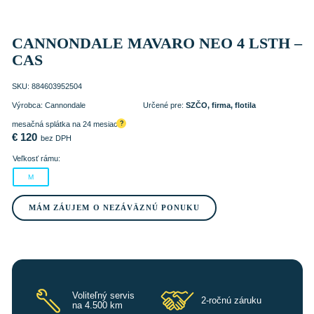
CANNONDALE MAVARO NEO 4 LSTH –
CAS
SKU:
884603952504
Výrobca:
Cannondale
Určené pre:
SZČO, firma, flotila
mesačná splátka na 24 mesiacov
?
€
120
bez DPH
Veľkosť rámu:
M
MÁM ZÁUJEM O NEZÁVÄZNÚ PONUKU
Voliteľný servis
2-ročnú záruku
na 4.500 km