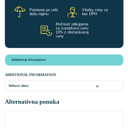
Poistenie po celú
Všetky ceny sú
dobu nájmu
bez DPH
Možnosť odkúpenia
za zostatkovú cenu
10% z obstarávacej
ceny
Additional information
ADDITIONAL INFORMATION
Veľkosť rámu
M
Alternatívna ponuka