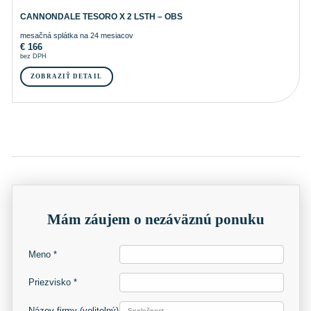
CANNONDALE TESORO X 2 LSTH – OBS
mesačná splátka na 24 mesiacov
€
166
bez DPH
ZOBRAZIŤ DETAIL
Mám záujem o nezáväznú ponuku
Meno *
Priezvisko *
Názov firmy
(volitelný)