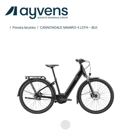
Ponuka bicyklov
CANNONDALE MAVARO 4 LSTH – BLK