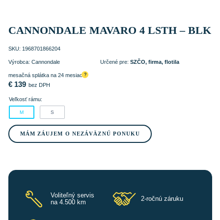
CANNONDALE MAVARO 4 LSTH – BLK
SKU:
1968701866204
Výrobca:
Cannondale
Určené pre:
SZČO, firma, flotila
mesačná splátka na 24 mesiacov
?
€
139
bez DPH
Veľkosť rámu:
M
S
MÁM ZÁUJEM O NEZÁVÄZNÚ PONUKU
Voliteľný servis
2-ročnú záruku
na 4.500 km