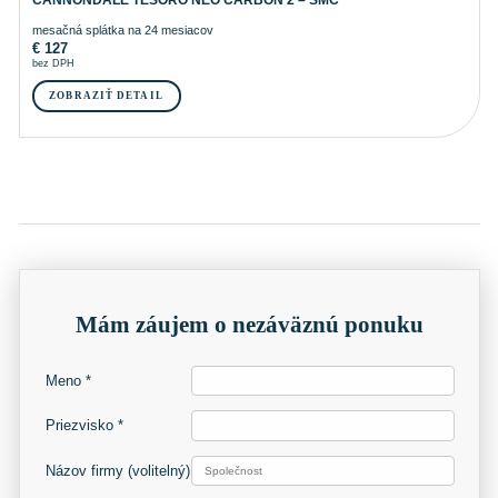
CANNONDALE TESORO NEO CARBON 2 – SMC
mesačná splátka na 24 mesiacov
€
127
bez DPH
ZOBRAZIŤ DETAIL
Mám záujem o nezáväznú ponuku
Meno *
Priezvisko *
Názov firmy
(volitelný)