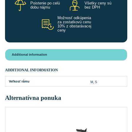
Poistenie po celú
Všetky ceny sú
dobu nájmu
bez DPH
Možnosť odkúpenia
za zostatkovú cenu
10% z obstarávacej
ceny
Additional information
ADDITIONAL INFORMATION
Veľkosť rámu
M, S
Alternatívna ponuka